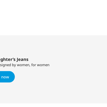
ghter’s Jeans
designed by women, for women
 now