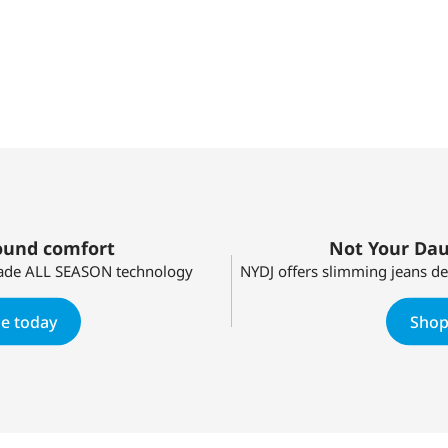
round comfort
Not Your Dau
de ALL SEASON technology
NYDJ offers slimming jeans 
e today
Shop