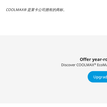
COOLMAX®
是莱卡公司拥有的商标。
Offer year-
®
Discover COOLMAX
EcoMa
Upgrad