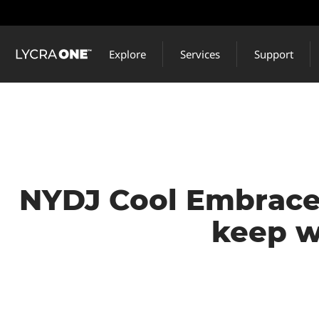
Skip
to
main
Explore
Services
Support
content
NYDJ Cool Embrac
keep w