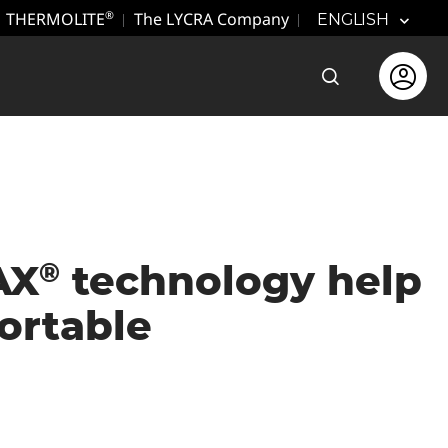
THERMOLITE
The LYCRA Company
®
ENGLISH
Open the sear
Open use
®
AX
technology help
ortable