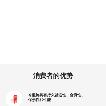
消费者的优势
®
®
®
®
™
™
令服饰具有持久舒适性、合身性、
保形性和性能