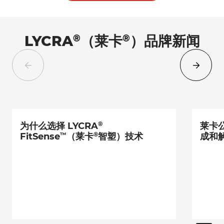
®
®
LYCRA
（莱卡
）品牌新闻
®
为什么选择 LYCRA
莱卡
™
®
FitSense
（莱卡
智塑）技术
成和