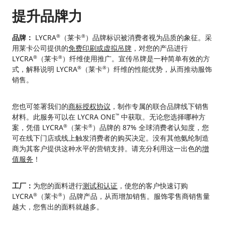
提升品牌力
品牌：
LYCRA
（莱卡
）品牌标识被消费者视为品质的象征。采
®
®
用莱卡公司提供的
免费印刷或虚拟吊牌
，对您的产品进行
LYCRA
（莱卡
）纤维使用推广。宣传吊牌是一种简单有效的方
®
®
式，解释说明 LYCRA
（莱卡
）纤维的性能优势，从而推动服饰
®
®
销售。
您也可签署我们的
商标授权协议
，制作专属的联合品牌线下销售
材料。此服务可以在 LYCRA ONE
中获取。无论您选择哪种方
™
案，凭借 LYCRA
（莱卡
）品牌的 87% 全球消费者认知度，您
®
®
可在线下门店或线上触发消费者的购买决定。没有其他氨纶制造
商为其客户提供这种水平的营销支持。请充分利用这一出色的
增
值服务
！
工厂：
为您的面料进行
测试和认证
，使您的客户快速订购
LYCRA
（莱卡
）品牌产品，从而增加销售。服饰零售商销售量
®
®
越大，您售出的面料就越多。