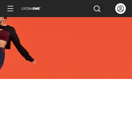
跳
Open us
打开搜索
到
简体中文
主
要
内
容
了解服装证明信
了解有关吊牌的所有信息
了解有关商标许可的所有信息
了解测试产品