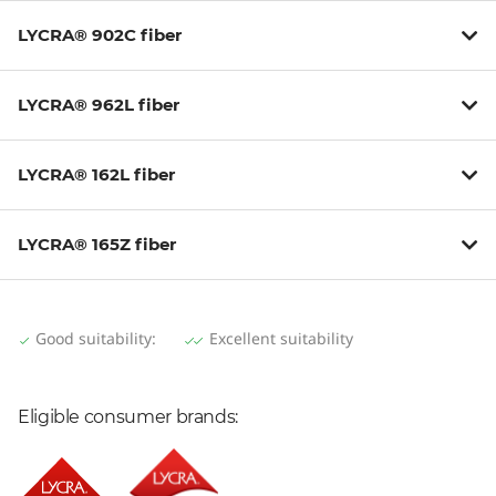
LYCRA® 902C fiber
LYCRA® 962L fiber
LYCRA® 162L fiber
LYCRA® 165Z fiber
Value:1
Value:2
Good suitability:
Excellent suitability
Eligible consumer brands: