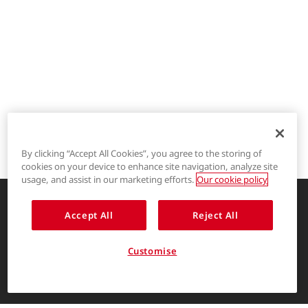
By clicking “Accept All Cookies”, you agree to the storing of
cookies on your device to enhance site navigation, analyze site
®
LYCRA
usage, and assist in our marketing efforts.
Our cookie policy
®
COOLMAX
Accept All
Reject All
创新的服装解决方案，让生活更精彩
®
THERMOLITE
关于我们
Customise
消费者入口
简体中文
The LYCRA Company