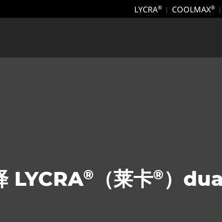
LYCRA
COOLMAX
®
®
®
®
 LYCRA
（莱卡
）dua