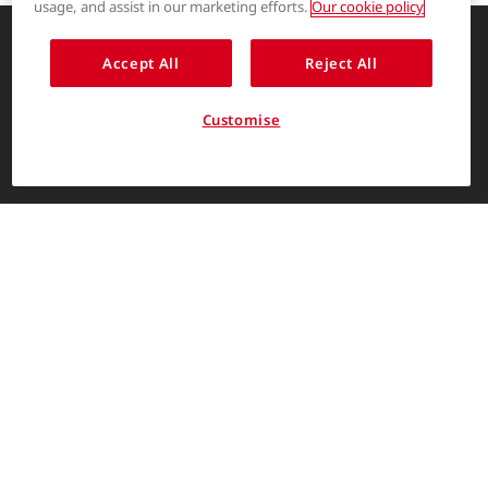
usage, and assist in our marketing efforts.
Our cookie policy
®
COOLMAX
Accept All
Reject All
创新的服装解决方案，让生活更精彩
®
THERMOLITE
关于我们
Customise
消费者入口
简体中文
The LYCRA Company
联系我们
联系我们
帮助中心
©The LYCRA Company 2026. ©2026创莱公司保留所有权利