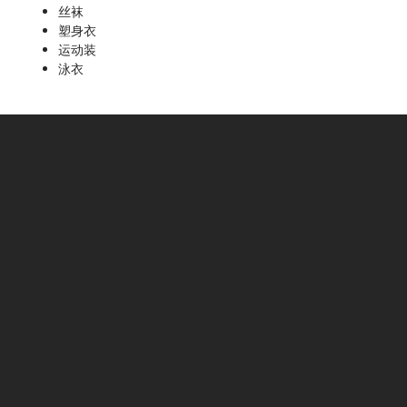
丝袜
塑身衣
运动装
泳衣