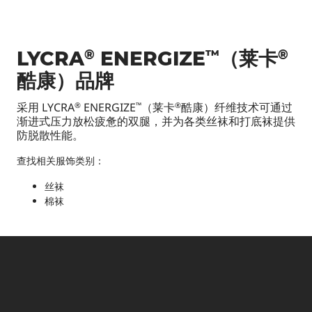
®
™
®
LYCRA
ENERGIZE
（莱卡
酷康）品牌
采用 LYCRA
ENERGIZE
（莱卡
酷康）纤维技术可通过
®
™
®
渐进式压力放松疲惫的双腿，并为各类丝袜和打底袜提供
防脱散性能。
查找相关服饰类别：
丝袜
棉袜