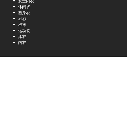
女士内衣
休闲裤
塑身衣
衬衫
棉袜
运动装
泳衣
内衣