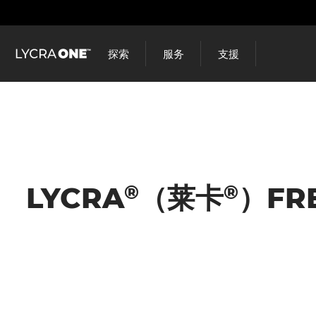
跳
到
主
探索
服务
支援
要
内
容
®
®
LYCRA
（莱卡
）FRE