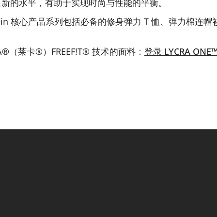
至新的水平，有助于实现时尚与性能的平衡。
lvin Klein 核心产品系列包括必备的修身弹力 T 恤、弹
。
A®（莱卡®）FREEF!T® 技术的面料：
登录 LYCRA ONE
。