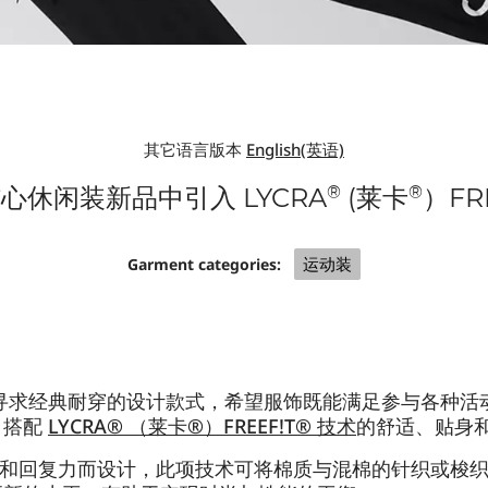
其它语言版本
English(英语)
®
®
5 款核心休闲装新品中引入 LYCRA
(莱卡
）FR
运动装
Garment categories:
寻求经典耐穿的设计款式，希望服饰既能满足参与各种活
，搭配
LYCRA® （莱卡®）FREEF!T® 技术
的舒适、贴身
供适度弹性和回复力而设计，此项技术可将棉质与混棉的针织