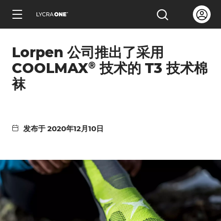
跳
Open us
打开搜索
到
简体中文
主
Lorpen 公司推出了采用
要
®
内
COOLMAX
技术的 T3 技术棉
容
袜
了解服装证明信
发布于 2020年12月10日
了解有关吊牌的所有信息
了解有关商标许可的所有信息
了解测试产品