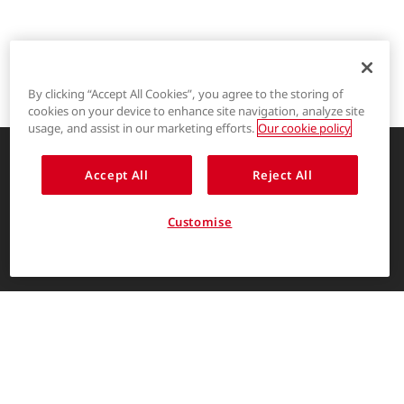
By clicking “Accept All Cookies”, you agree to the storing of
cookies on your device to enhance site navigation, analyze site
®
LYCRA
usage, and assist in our marketing efforts.
Our cookie policy
®
COOLMAX
Accept All
Reject All
创新的服装解决方案，让生活更精彩
®
THERMOLITE
关于我们
Customise
消费者入口
简体中文
The LYCRA Company
联系我们
联系我们