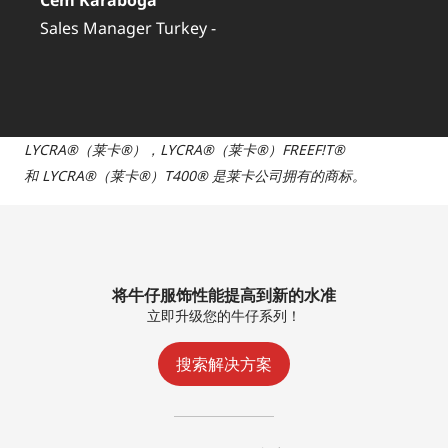
Sales Manager Turkey -
LYCRA®（
莱卡
®）
，
LYCRA®（
莱卡
®）
FREEF!T®
和
LYCRA®（
莱卡
®）T400®
是莱卡公司拥有的商标。
将牛仔服饰性能提高到新的水准
立即升级您的牛仔系列！
搜索解决方案