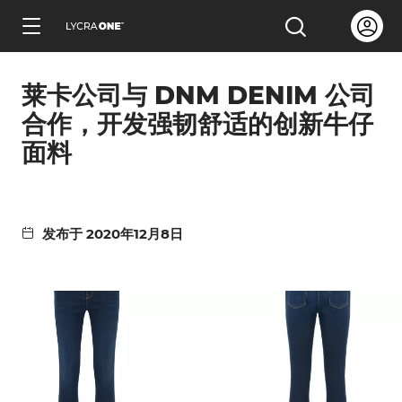
跳
Open us
打开搜索
到
简体中文
主
莱卡公司与 DNM DENIM 公司
要
内
合作，开发强韧舒适的创新牛仔
容
面料
了解服装证明信
发布于 2020年12月8日
了解有关吊牌的所有信息
了解有关商标许可的所有信息
了解测试产品