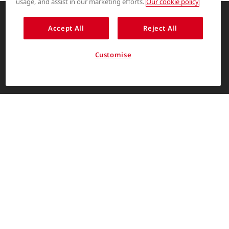
usage, and assist in our marketing efforts.
Our cookie policy
®
COOLMAX
Accept All
Reject All
创新的服装解决方案，让生活更精彩
®
THERMOLITE
关于我们
Customise
消费者入口
简体中文
The LYCRA Company
联系我们
联系我们
帮助中心
©The LYCRA Company 2026. ©2026创莱公司保留所有权利