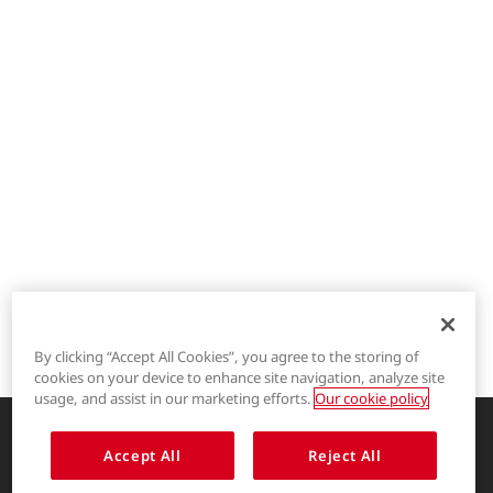
By clicking “Accept All Cookies”, you agree to the storing of
cookies on your device to enhance site navigation, analyze site
®
LYCRA
usage, and assist in our marketing efforts.
Our cookie policy
®
COOLMAX
Accept All
Reject All
创新的服装解决方案，让生活更精彩