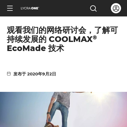
跳
Open us
打开搜索
到
简体中文
主
观看我们的网络研讨会，了解可
要
®
内
持续发展的 COOLMAX
容
EcoMade 技术
了解服装证明信
发布于 2020年9月2日
了解有关吊牌的所有信息
了解有关商标许可的所有信息
了解测试产品