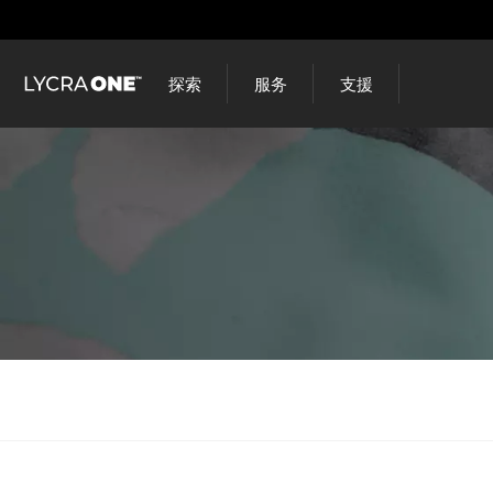
跳
到
主
探索
服务
支援
要
内
容