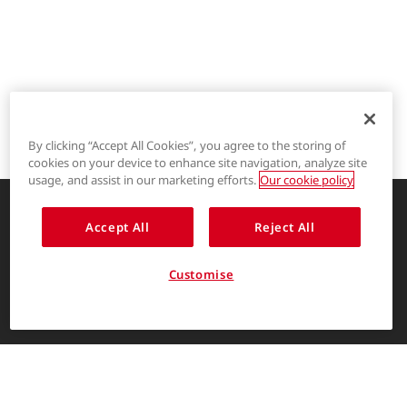
By clicking “Accept All Cookies”, you agree to the storing of
cookies on your device to enhance site navigation, analyze site
®
LYCRA
usage, and assist in our marketing efforts.
Our cookie policy
®
COOLMAX
Accept All
Reject All
创新的服装解决方案，让生活更精彩
®
THERMOLITE
关于我们
Customise
消费者入口
简体中文
The LYCRA Company
联系我们