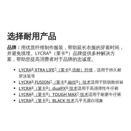
选择耐用产品
品牌：
用优质纤维制作服装，帮助延长衣服的穿着时间，
并避免填埋。LYCRA
（莱卡
）品牌提供多种解决方
®
®
案，帮助您提高消费者对于品牌的忠诚度。
LYCRA
XTRA LIFE
（莱卡
倍耐）纤维
，适用于持久耐
®
™
®
穿泳装等
LYCRA
FUSION
（莱卡
融丝
）技术
适用于防脱散丝袜
®
™
®
®
LYCRA
（莱卡
）dualFX
技术
适用于高强弹性牛仔裤
®
®
®
LYCRA
（莱卡
）TOUGH MAX
技术
适用于耐磨牛仔裤
®
®
™
LYCRA
（莱卡
）BLACK 技术
几乎无露白现象
®
®