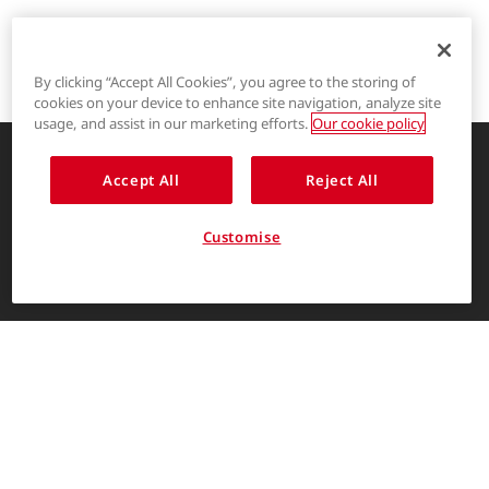
By clicking “Accept All Cookies”, you agree to the storing of
cookies on your device to enhance site navigation, analyze site
®
LYCRA
usage, and assist in our marketing efforts.
Our cookie policy
®
COOLMAX
Accept All
Reject All
创新的服装解决方案，让生活更精彩
®
THERMOLITE
关于我们
Customise
消费者入口
简体中文
The LYCRA Company
联系我们
联系我们