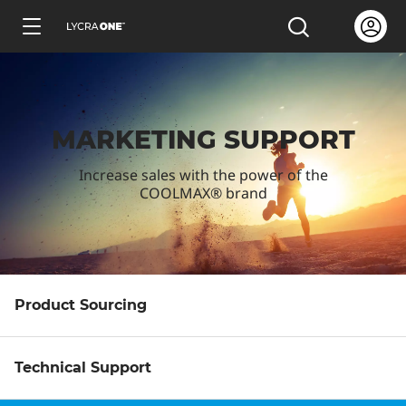
跳
Open us
打开搜索
到
简体中文
主
要
内
MARKETING SUPPORT
容
Increase sales with the power of the
COOLMAX® brand
了解服装证明信
了解有关吊牌的所有信息
了解有关商标许可的所有信息
Product Sourcing
了解测试产品
Technical Support