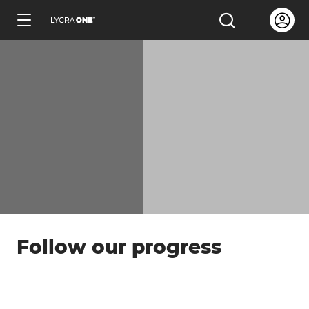
跳
Open us
打开搜索
到
简体中文
可持续资源
主
要
内
容
了解服装证明信
了解有关吊牌的所有信息
了解有关商标许可的所有信息
Follow our progress
了解测试产品