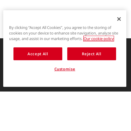
By clicking “Accept All Cookies”, you agree to the storing of
cookies on your device to enhance site navigation, analyze site
®
LYCRA
usage, and assist in our marketing efforts.
Our cookie policy
®
COOLMAX
Accept All
Reject All
创新的服装解决方案，让生活更精彩
®
THERMOLITE
关于我们
Customise
消费者入口
简体中文
The LYCRA Company
联系我们
联系我们